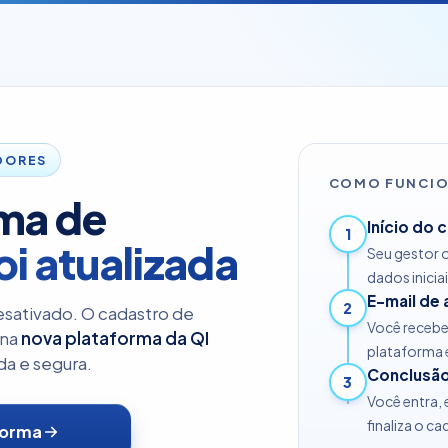
DORES
COMO FUNCI
rma de
Início do 
1
oi atualizada
Seu gestor o
dados inicia
E-mail de
2
esativado. O cadastro de
Você recebe 
 na
nova plataforma da QI
plataforma e
da e segura.
Conclusã
3
Você entra,
finaliza o c
forma