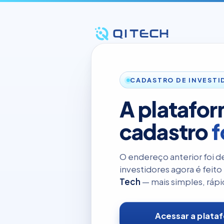
CADASTRO DE INVESTI
A platafo
cadastro
f
O endereço anterior foi d
investidores agora é feito
Tech
— mais simples, rápi
Acessar a plata