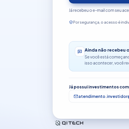
Já recebeu o e-mail com seu ac
Por segurança, o acesso é indi
Ainda não recebeu 
Se você está começando
isso acontecer, você r
Já possui investimentos com 
atendimento.investido