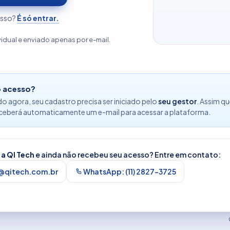
esso?
É só entrar.
vidual e enviado apenas por e-mail.
o acesso?
 agora, seu cadastro precisa ser iniciado pelo
seu gestor
. Assim q
eceberá automaticamente um e-mail para acessar a plataforma.
a QI Tech
e ainda não recebeu seu acesso? Entre em contato:
r@qitech.com.br
WhatsApp: (11) 2827-3725