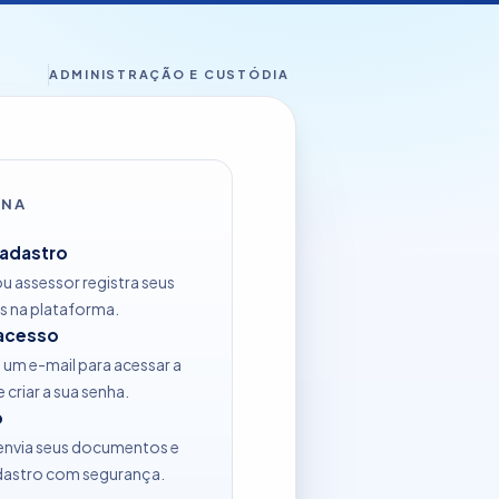
ADMINISTRAÇÃO E CUSTÓDIA
ONA
cadastro
u assessor registra seus
is na plataforma.
 acesso
um e-mail para acessar a
 criar a sua senha.
o
 envia seus documentos e
adastro com segurança.